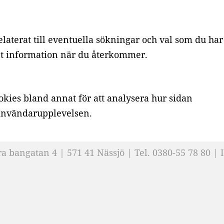
laterat till eventuella sökningar och val som du har
vant information när du återkommer.
kies bland annat för att analysera hur sidan
a användarupplevelsen.
ra bangatan 4 | 571 41 Nässjö | Tel.
0380-55 78 80
|