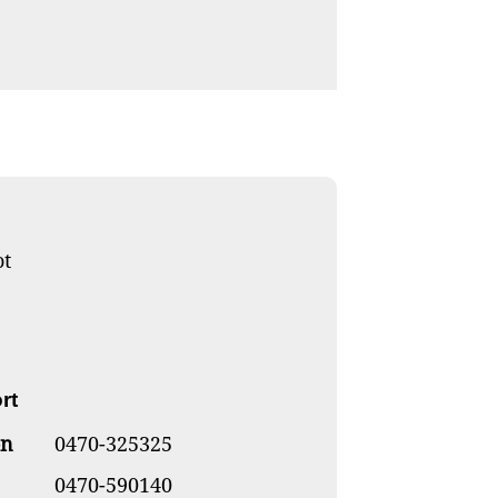
ot
rt
on
0470-325325
0470-590140