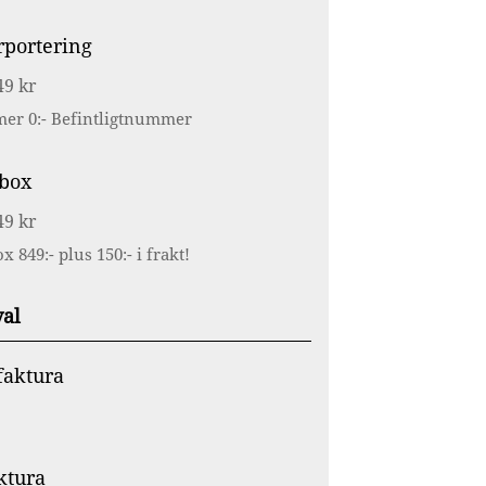
portering
49 kr
er 0:- Befintligtnummer
ibox
49 kr
x 849:- plus 150:- i frakt!
val
faktura
ktura