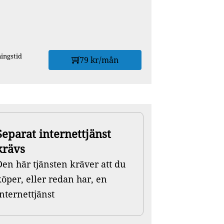
ingstid
79 kr/mån
Separat internettjänst
krävs
Den här tjänsten kräver att du
köper, eller redan har, en
internettjänst