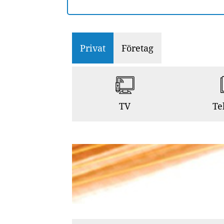
Privat
Företag
TV
Te