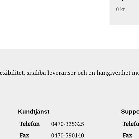
0 kr
flexibilitet, snabba leveranser och en hängivenhet m
Kundtjänst
Suppo
Telefon
0470-325325
Telef
Fax
0470-590140
Fax