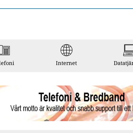
lefoni
Internet
Datatjä